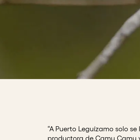
“A Puerto Leguízamo solo se 
productora de Camu Camu y 