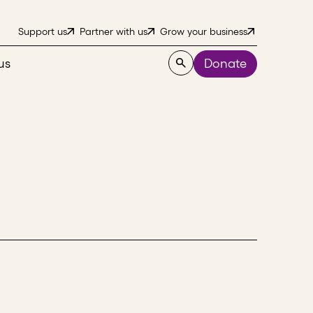
Support us
Partner with us
Grow your business
us
Donate
u