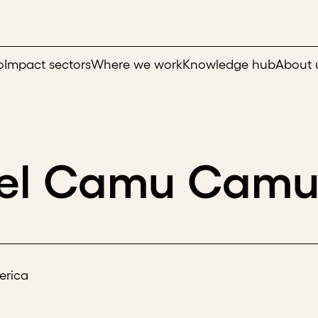
o
Impact sectors
Where we work
Knowledge hub
About 
 del Camu Cam
erica