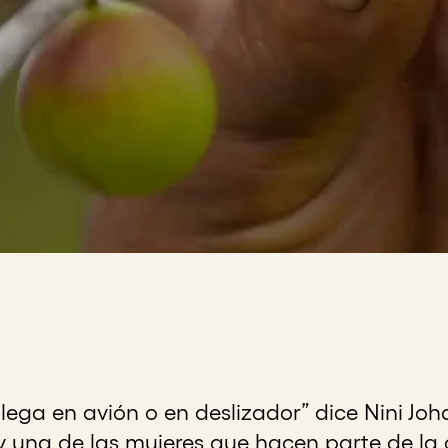
llega en avión o en deslizador” dice Nini 
una de las mujeres que hacen parte de la 