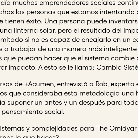
n día muchos emprendedores sociales conti
as las personas que estamos intentando 
e tienen éxito. Una persona puede inventars
 una linterna solar, pero el resultado del imp
imitado si no es capaz de encajarlo en un 
s a trabajar de una manera más inteligent
s que puedan hacer que el sistema cambie 
r impacto. A esto se le llama: Cambio Sist
rsos de +Acumen, entrevistó a Rob, experto 
 los que consideraba esta metodología una
a suponer un antes y un después para todos
n pensamiento social.
istemas y complejidades para The Omidyar G
irnos lo que haces?