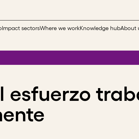
o
Impact sectors
Where we work
Knowledge hub
About 
l esfuerzo tra
mente