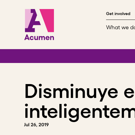
Skip to content
Get involved
What we d
Disminuye e
inteligente
Jul 26, 2019