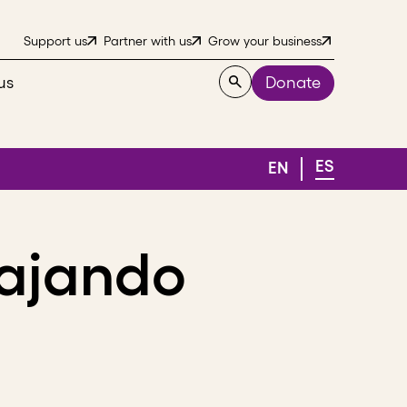
Support us
Partner with us
Grow your business
us
Donate
ES
EN
bajando